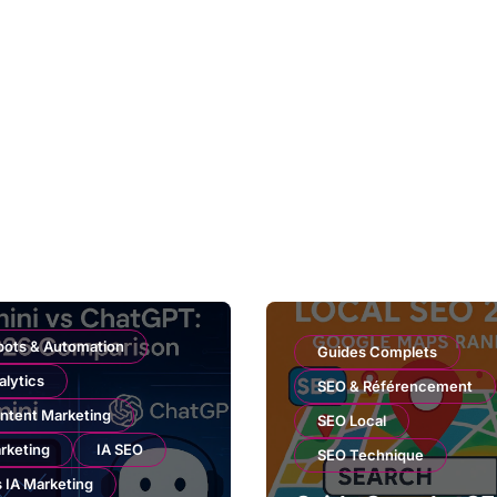
bots & Automation
Guides Complets
alytics
SEO & Référencement
ntent Marketing
SEO Local
rketing
IA SEO
SEO Technique
s IA Marketing