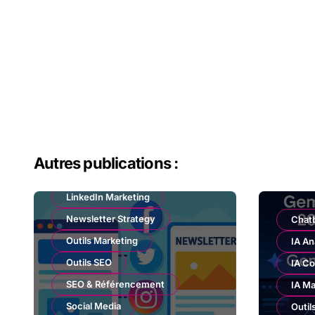
Autres publications :
Email Marketing
LinkedIn Marketing
Newsletter Strategy
Chat
Outils Marketing
IA An
Outils SEO
IA Co
SEO & Référencement
IA Ma
Social Media
Outil