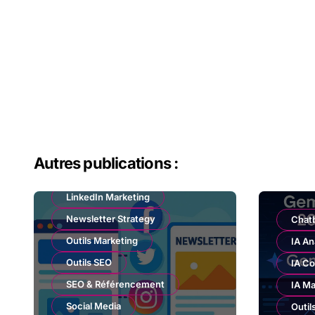
Autres publications :
Email Marketing
LinkedIn Marketing
Newsletter Strategy
Chat
Outils Marketing
IA An
Outils SEO
IA Co
SEO & Référencement
IA Ma
Social Media
Outil