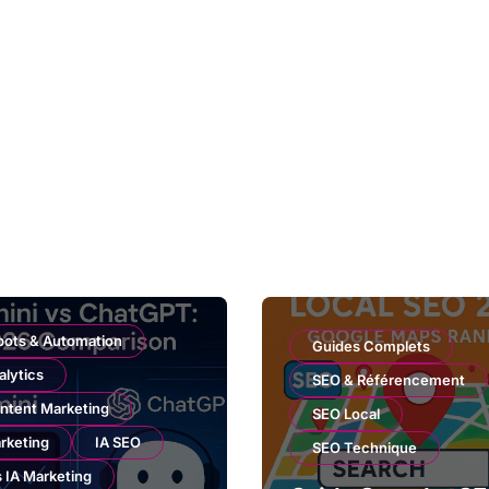
bots & Automation
Guides Complets
alytics
SEO & Référencement
ntent Marketing
SEO Local
rketing
IA SEO
SEO Technique
s IA Marketing