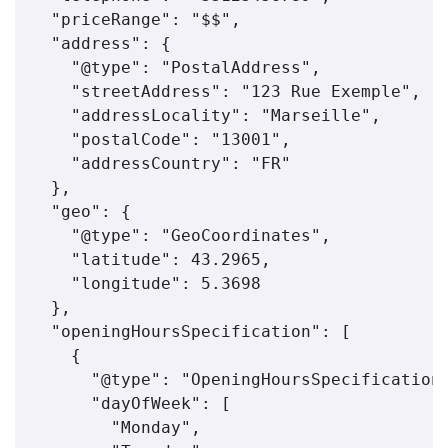
  "priceRange": "$$",

  "address": {

    "@type": "PostalAddress",

    "streetAddress": "123 Rue Exemple",

    "addressLocality": "Marseille",

    "postalCode": "13001",

    "addressCountry": "FR"

  },

  "geo": {

    "@type": "GeoCoordinates",

    "latitude": 43.2965,

    "longitude": 5.3698

  },

  "openingHoursSpecification": [

    {

      "@type": "OpeningHoursSpecification"
      "dayOfWeek": [

        "Monday",
