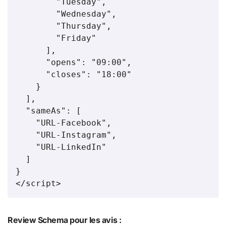
        "Tuesday",

        "Wednesday",

        "Thursday",

        "Friday"

      ],

      "opens": "09:00",

      "closes": "18:00"

    }

  ],

  "sameAs": [

    "URL-Facebook",

    "URL-Instagram",

    "URL-LinkedIn"

  ]

}

</script>
Review Schema pour les avis :