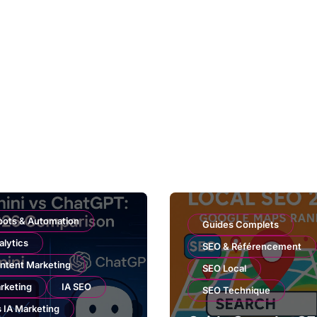
bots & Automation
Guides Complets
alytics
SEO & Référencement
ntent Marketing
SEO Local
rketing
IA SEO
SEO Technique
s IA Marketing