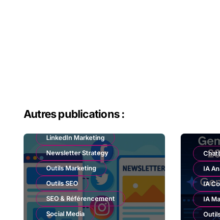
Autres publications :
Email Marketing
LinkedIn Marketing
Newsletter Strategy
Chat
Outils Marketing
IA An
Outils SEO
IA Co
SEO & Référencement
IA Ma
Social Media
Outil