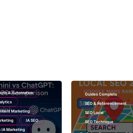
bots & Automation
Guides Complets
alytics
SEO & Référencement
ntent Marketing
SEO Local
rketing
IA SEO
SEO Technique
s IA Marketing