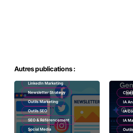
Autres publications :
Email Marketing
LinkedIn Marketing
Newsletter Strategy
Chat
Outils Marketing
IA An
Outils SEO
IA Co
SEO & Référencement
IA Ma
Social Media
Outil